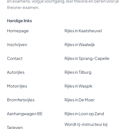
en examens, volg je voortgang, leer theorie en oefen voor je
theorie-examen.
Handige links
Homepage
Rijles in Kaatsheuvel
Inschrijven
Rijles in Waalwijk
Contact
Rijles in Sprang-Capelle
Autorijles
Rijles in Tilburg
Motorrijles
Rijles in Waspik
Bromfietsrijles
Rijles in De Moer
Aanhangwagen BE
Rijles in Loon op Zand
Wordt rij-instructeur bij
Tarieven