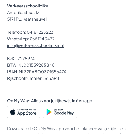
Verkeersschool Mika
Amerikastraat 13
5171 PL, Kaatsheuvel
Telefoon:
0416-223223
WhatsApp:
0651240477
info@verkeersschoolmika.nl
KvK: 17278974
BTW: NL001539285B48
IBAN: NL32RABO0301556474
Rijschoolnummer: 5653R8
On My Way: Alles voor je rijbewijs in één app
Download de On My Way app voor het plannen van je rijlessen