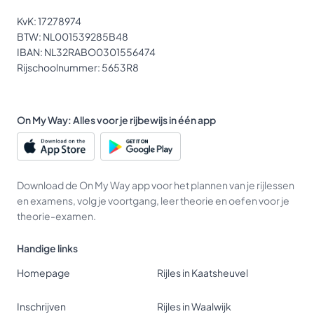
KvK: 17278974
BTW: NL001539285B48
IBAN: NL32RABO0301556474
Rijschoolnummer: 5653R8
On My Way: Alles voor je rijbewijs in één app
Download de On My Way app voor het plannen van je rijlessen
en examens, volg je voortgang, leer theorie en oefen voor je
theorie-examen.
Handige links
Homepage
Rijles in Kaatsheuvel
Inschrijven
Rijles in Waalwijk