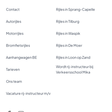
Contact
Rijles in Sprang-Capelle
Autorijles
Rijles in Tilburg
Motorrijles
Rijles in Waspik
Bromfietsrijles
Rijles in De Moer
Aanhangwagen BE
Rijles in Loon op Zand
Wordt rij-instructeur bij
Tarieven
Verkeersschool Mika
Ons team
Vacature rij-instructeur m/v