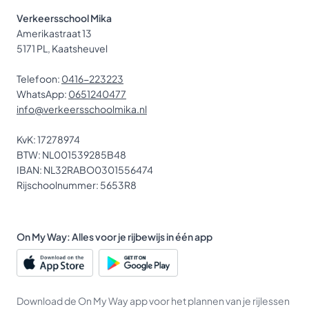
Verkeersschool Mika
Amerikastraat 13
5171 PL, Kaatsheuvel
Telefoon:
0416-223223
WhatsApp:
0651240477
info@verkeersschoolmika.nl
KvK: 17278974
BTW: NL001539285B48
IBAN: NL32RABO0301556474
Rijschoolnummer: 5653R8
On My Way: Alles voor je rijbewijs in één app
Download de On My Way app voor het plannen van je rijlessen