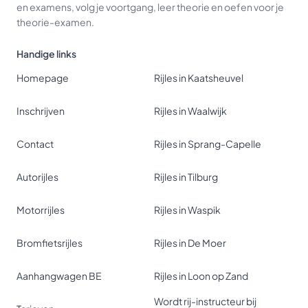
en examens, volg je voortgang, leer theorie en oefen voor je
theorie-examen.
Handige links
Homepage
Rijles in Kaatsheuvel
Inschrijven
Rijles in Waalwijk
Contact
Rijles in Sprang-Capelle
Autorijles
Rijles in Tilburg
Motorrijles
Rijles in Waspik
Bromfietsrijles
Rijles in De Moer
Aanhangwagen BE
Rijles in Loon op Zand
Wordt rij-instructeur bij