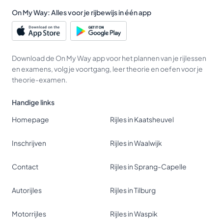
On My Way: Alles voor je rijbewijs in één app
Download de On My Way app voor het plannen van je rijlessen
en examens, volg je voortgang, leer theorie en oefen voor je
theorie-examen.
Handige links
Homepage
Rijles in Kaatsheuvel
Inschrijven
Rijles in Waalwijk
Contact
Rijles in Sprang-Capelle
Autorijles
Rijles in Tilburg
Motorrijles
Rijles in Waspik