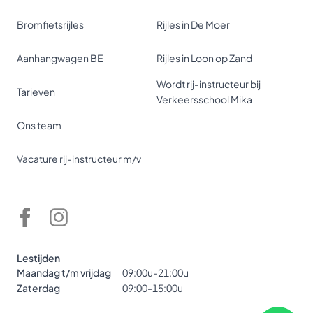
Bromfietsrijles
Rijles in De Moer
Aanhangwagen BE
Rijles in Loon op Zand
Wordt rij-instructeur bij
Tarieven
Verkeersschool Mika
Ons team
Vacature rij-instructeur m/v
Lestijden
Maandag t/m vrijdag
09:00u-21:00u
Zaterdag
09:00-15:00u