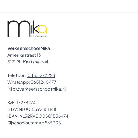
Verkeersschool Mika
Amerikastraat 13
5171 PL, Kaatsheuvel
Telefoon:
0416-223223
WhatsApp:
0651240477
info@verkeersschoolmika.nl
KvK: 17278974
BTW: NL001539285B48
IBAN: NL32RABO0301556474
Rijschoolnummer: 5653R8